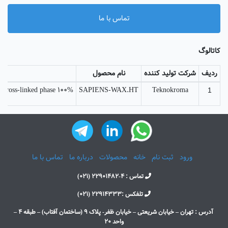
تماس با ما
کاتالوگ
ردیف
شرکت تولید کننده
نام محصول
100% polyethylene glicol, bonded and cross-linked phase
SAPIENS-WAX.HT
Teknokroma
1
ورود
ثبت نام
خانه
محصولات
درباره ما
تماس با ما
تماس : 4-22901482 (021)
تلفکس :۲۲۹۱۴۳۳۳ (021)
آدرس : تهران – خیابان شریعتی – خیابان ظفر- پلاک 9 (ساختمان آفتاب) – طبقه ۴ –
واحد ۲۰